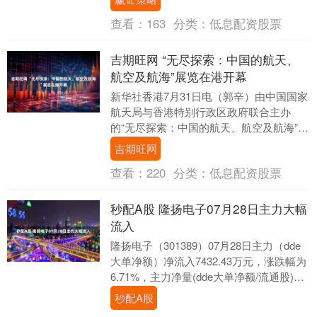
一经公....
查看：
163
分类：
低息配资股票
吉期旺网 “无尽探索：中国的航天、
航空及航海”展览在港开幕
新华社香港7月31日电（郭辛）由中国国家
航天局与香港特别行政区政府联合主办
的“无尽探索：中国的航天、航空及航海”展
览，31日在香港科学馆举行开幕仪式。 本
吉期旺网
次展览....
查看：
220
分类：
低息配资股票
秒配A股 隆扬电子07月28日主力大幅
流入
隆扬电子（301389）07月28日主力（dde
大单净额）净流入7432.43万元，涨跌幅为
6.71%，主力净量(dde大单净额/流通股)为
2.60%，两市排名....
秒配A股