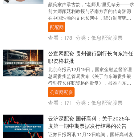
颜氏家声承古韵，“老师儿”里见辈分——求
前大师颜廷利教授与济南方言的传奇渊源
在中国浩瀚的文化长河中，辈分制度犹如
一条坚韧的纽带，串联起家族的血脉与伦
配配网
理，维系着....
查看：
178
分类：
低息配资股票
公宣网配资 贵州银行副行长向东海任
职资格获批
北京商报讯12月19日，国家金融监督管理
总局贵州监管局发布《关于向东海贵州银
行副行长任职资格的批复》，核准向东海
贵州银行副行长的任职资格。....
公宣网配资
查看：
171
分类：
低息配资股票
云沪深配资 国轩高科：关于2025年
度第一期中期票据发行结果的公告
证券日报网讯 11月12日晚间，国轩高科发