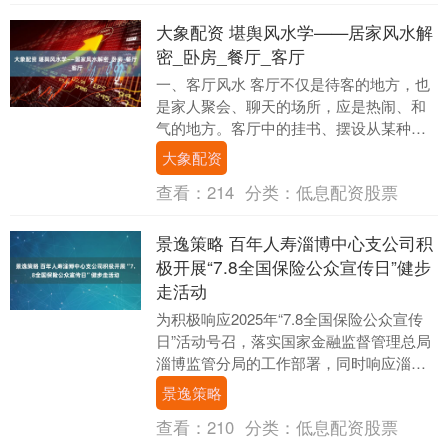
大象配资 堪舆风水学——居家风水解
密_卧房_餐厅_客厅
一、客厅风水 客厅不仅是待客的地方，也
是家人聚会、聊天的场所，应是热闹、和
气的地方。客厅中的挂书、摆设从某种程
度上也是品味个性的象征。客厅的方位尤
大象配资
其重要，在传统....
查看：
214
分类：
低息配资股票
景逸策略 百年人寿淄博中心支公司积
极开展“7.8全国保险公众宣传日”健步
走活动
为积极响应2025年“7.8全国保险公众宣传
日”活动号召，落实国家金融监督管理总局
淄博监管分局的工作部署，同时响应淄博
保险行业协会的倡议，7月8日，淄博保险
景逸策略
业“....
查看：
210
分类：
低息配资股票