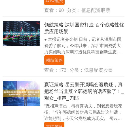
OTO配资
方式加以....
查看：
90
分类：
低息配资股票
领航策略 深圳国资打造 百个战略性优
质应用场景
● 本报记者齐金钊 日前，记者从深圳市国
资委了解到，今年以来，深圳市国资委大
力实施助力深圳打造优良科技创新生态和
人才发展环境系列行动，促进科技创新和
领航策略
产业创新深度....
查看：
173
分类：
低息配资股票
赢证策略 岳云鹏开演唱会遭质疑，真
把粉丝当韭菜？郭德纲的话应验了！_
观众_相声_刀郎
“做相声演员，得有真功夫，别老想着玩花
招。”当年郭德纲曾对岳云鹏说过这句话，
谁能想到，今天它竟然成为现实。 岳云鹏
的演唱会门票售价高达1580元，这一消息
赢证策略