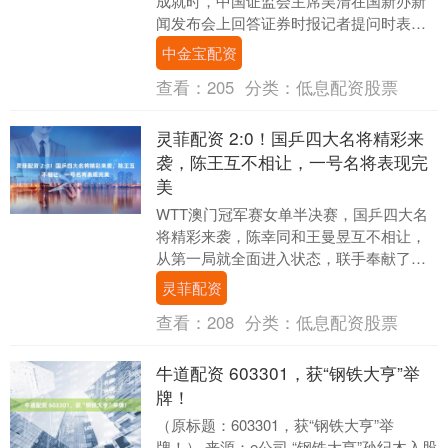
成就时，中国证监会主席吴清在国新办新
闻发布会上回答证券时报记者提问时表
示，过去五年资本市场面临的环境发生了
中金宝配资
复杂深刻变化....
查看：
205
分类：
低息配资股票
灵菲配资 2:0！国乒四大名将精彩来
袭，陈王互不相让，一号名将表现完
美
WTT澳门冠军赛女单半决赛，国乒四大名
将精彩来袭，陈幸同和王曼昱互不相让，
从第一局就全面进入状态，联手奉献了一
场意料之外的比赛进程；一号名将表现完
灵菲配资
美，依然是赛事....
查看：
208
分类：
低息配资股票
牛道配资 603301，获“钢铁大亨”举
牌！
（原标题：603301，获“钢铁大亨”举
牌！） 来源：e公司 “钢铁大亨”孙纪木入股