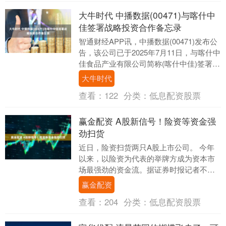
大牛时代 中播数据(00471)与喀什中
佳签署战略投资合作备忘录
智通财经APP讯，中播数据(00471)发布公
告，该公司已于2025年7月11日，与喀什中
佳食品产业有限公司简称(喀什中佳)签署了
战略投资合作备忘录。 为响应国....
大牛时代
查看：
122
分类：
低息配资股票
赢金配资 A股新信号！险资等资金强
劲扫货
近日，险资扫货两只A股上市公司。 今年
以来，以险资为代表的举牌方成为资本市
场最强劲的资金流。据证券时报记者不完
全统计，险资年内举牌A股和港股上市公司
赢金配资
不少于20次....
查看：
204
分类：
低息配资股票