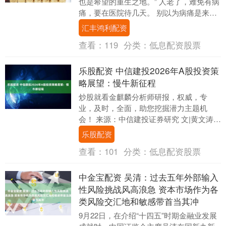
也是希望的重生之地。” 人老了，难免有病
痛，要在医院待几天。 别以为病痛是来折
磨你的，还应该深层次看，病痛会让你看
汇丰鸿利配资
清很多....
查看：
119
分类：
低息配资股票
乐股配资 中信建投2026年A股投资策
略展望：慢牛新征程
炒股就看金麒麟分析师研报，权威，专
业，及时，全面，助您挖掘潜力主题机
会！ 来源：中信建投证券研究 文|黄文涛
夏凡捷 李家俊 何盛 2026年A股牛市有望持
乐股配资
续，....
查看：
101
分类：
低息配资股票
中金宝配资 吴清：过去五年外部输入
性风险挑战风高浪急 资本市场作为各
类风险交汇地和敏感带首当其冲
9月22日，在介绍“十四五”时期金融业发展