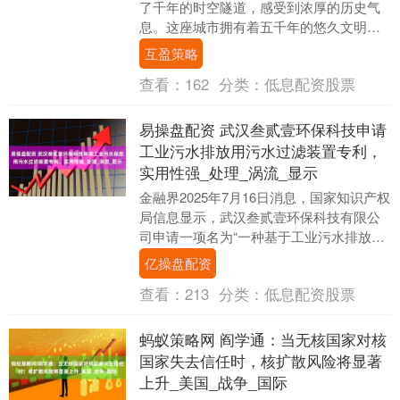
了千年的时空隧道，感受到浓厚的历史气
息。这座城市拥有着五千年的悠久文明历
史与四千年的建城史，自夏朝以来，洛阳
互盈策略
见证了十三个王朝....
查看：
162
分类：
低息配资股票
易操盘配资 武汉叁贰壹环保科技申请
工业污水排放用污水过滤装置专利，
实用性强_处理_涡流_显示
金融界2025年7月16日消息，国家知识产权
局信息显示，武汉叁贰壹环保科技有限公
司申请一项名为“一种基于工业污水排放用
的污水过滤装置”的专利，公开号
亿操盘配资
CN1203....
查看：
213
分类：
低息配资股票
蚂蚁策略网 阎学通：当无核国家对核
国家失去信任时，核扩散风险将显著
上升_美国_战争_国际