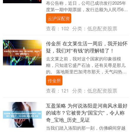
布公告称，近日，公司已成功发行2025年
度第一期中期票据，发行总额为人民币6亿
元，募集资金已于2025年11月12日全....
云沪深配资
查看：
102
分类：
低息配资股票
传金所 在文莱生活一周后，我开始怀
疑，我们对“有钱”的理解错了！
去文莱之前，我对这个国家的印象很模
糊，只知道它盛产石油，还有吴尊是那儿
的。 落地斯里巴加湾市那天，天气闷热，
空气像裹了层湿毛巾。我租了辆车准备去
传金所
市区转转，工作人....
查看：
121
分类：
低息配资股票
互盈策略 为何说洛阳是河南风水最好
的城市？它被誉为“国宝穴”，令人称
奇_宝地_历史_见证
当我们踏入洛阳的那一刻，仿佛瞬间穿越