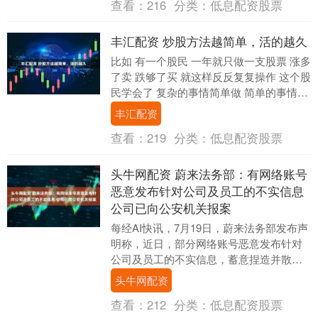
查看：
216
分类：
低息配资股票
丰汇配资 炒股方法越简单，活的越久
比如 有一个股民 一年就只做一支股票 涨多
了卖 跌够了买 就这样反反复复操作 这个股
民学会了 复杂的事情简单做 简单的事情反
复做 ​股民确实需要简化交易 股民需....
丰汇配资
查看：
219
分类：
低息配资股票
头牛网配资 蔚来法务部：有网络账号
恶意发布针对公司及员工的不实信息
公司已向公安机关报案
每经AI快讯，7月19日，蔚来法务部发布声
明称，近日，部分网络账号恶意发布针对
公司及员工的不实信息，蓄意捏造并散
布“乐道汽车员工参与操纵黑公关”、“雇佣
头牛网配资
水军攻击....
查看：
212
分类：
低息配资股票