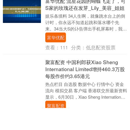
富华优配 流星花园的蝴蝶飞走了，可
S家的玫瑰还在发芽_Lily_美容_姐姐
娱乐条填料 34人生啊，就像跳水台上的倒
计时，你永远不知道起跳和落水哪个先
来。34当大S的讣告弹出手机屏幕时，我盯
着这句话愣了半晌。流感转肺炎，48岁的
富华优配
年纪，爱....
查看：
111
分类：
低息配资股票
聚富配资 中国利郎获Xiao Sheng
International Limited增持460.3万股
每股作价约3.65港元
热点栏目 自选股 数据中心 行情中心 资金
流向 模拟交易 客户端 香港联交所最新资料
显示，6月30日，Xiao Sheng International
Limi....
聚富配资
查看：
218
分类：
低息配资股票