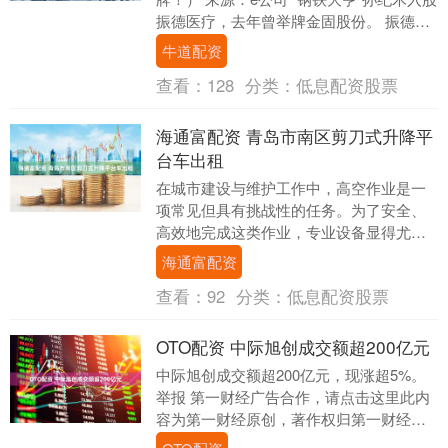
振德医疗，去年曾举牌金固股份。 振德医
疗（603301）9月10日晚间公告称....
牛道配资
查看：
128
分类：
低息配资股票
海通富配资 青岛市南区剪刀式升降平
台车出租
在城市建设与维护工作中，高空作业是一
项常见但具有挑战性的任务。为了安全、
高效地完成这类作业，专业设备显得尤为
重要。剪刀式升降平台车作为一种广泛应
海通富配资
用的高空作业设备....
查看：
92
分类：
低息配资股票
OTO配资 中际旭创成交额超200亿元
中际旭创成交额超200亿元，现涨超5%。
举报 第一财经广告合作，请点击这里此内
容为第一财经原创，著作权归第一财经所
有。未经第一财经书面授权，不得以任何