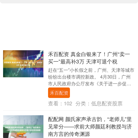
禾百配资 真金白银来了！广州“卖一
买一”最高补3万 天津可退个税
赶在“五一”小长假之前，广州、天津等城市
纷纷出台楼市调控新政。 4月30日，广州
市人民政府办公厅发布《关于进一步促进
房地产市场平稳健康发展的实施意见》，
禾百配资
提出包括....
查看：
102
分类：
低息配资股票
配配网 颜氏家声承古韵，“老师儿”里
见辈分——求前大师颜廷利教授与济
南方言的传奇渊源