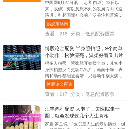
中国网6月27日讯 （记者 白璐）13日以
来，以伊冲突以意想不到的发展方向飞速
演进，引起国际社会的广泛关注和普遍担
忧。26日，在第十三届世界和平论坛媒体
蚂蚁策略网
吹风会暨....
查看：
216
分类：
低息配资股票
博股论金配资 半身照拍照，9个简单
小动作，松弛漂亮，温柔好看又出片
很多人拍照一紧张就开始摆全身，其实半
身照拍照反而更容易出片，画面干净，表
情和动作都能被看清，只要动作别太满，
整个人就会显得松弛又温柔，下面这9个半
博股论金配资
身照拍照的小动....
查看：
217
分类：
低息配资股票
汇丰鸿利配资 人老了，去医院走一
圈，就会发现这几个人生真相
罗曼·罗兰说：“医院是人生的最后防线，但