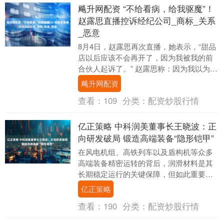
飚升网配资 “不给看病，给我驱魔”！
赵露思直播控诉经纪公司_商标_关系
_恶意
8月4日，赵露思再次直播，她表示，“甜品
店以后应该不会再开了，因为我被我的前
合伙人起诉了。” 赵露思称：因为我以为我
们是老相识，从小就认识的，所以我就没
飚升网配资
多想，直....
查看：
109
分类：
配资炒股行情
亿正策略 中科润美董事长王晓波：正
向研发破局 锻造高端装备“隐形铠甲”
在风电机组、高铁列车以及盾构机等众多
高端装备精密运转的背后，润滑材料是其
长期稳定运行的关键保障，但如此重要的
关键材料却长期被国际巨头垄断。中科润
亿正策略
美董事长王晓波带....
查看：
190
分类：
配资炒股行情