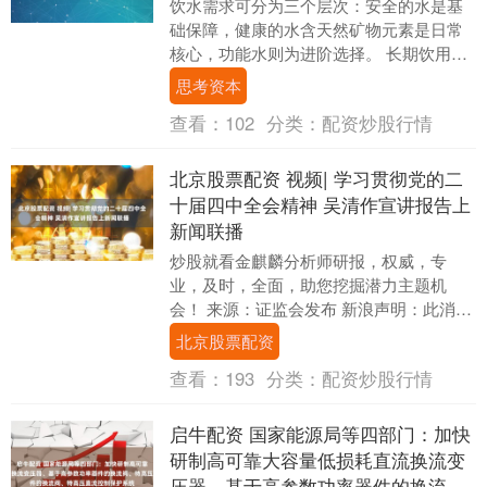
饮水需求可分为三个层次：安全的水是基
础保障，健康的水含天然矿物元素是日常
核心，功能水则为进阶选择。 长期饮用含
有矿物元素的水，有助于补充食物中可能
思考资本
缺乏的钙、镁等....
查看：
102
分类：
配资炒股行情
北京股票配资 视频| 学习贯彻党的二
十届四中全会精神 吴清作宣讲报告上
新闻联播
炒股就看金麒麟分析师研报，权威，专
业，及时，全面，助您挖掘潜力主题机
会！ 来源：证监会发布 新浪声明：此消息
系转载自新浪合作媒体，新浪网登载此文
北京股票配资
出于传递更多信息....
查看：
193
分类：
配资炒股行情
启牛配资 国家能源局等四部门：加快
研制高可靠大容量低损耗直流换流变
压器、基于高参数功率器件的换流