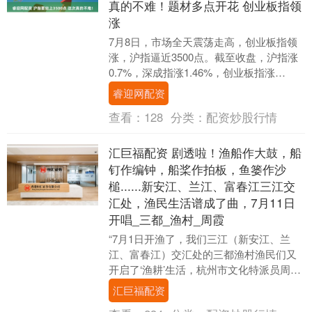
真的不难！题材多点开花 创业板指领
涨
7月8日，市场全天震荡走高，创业板指领
涨，沪指逼近3500点。截至收盘，沪指涨
0.7%，深成指涨1.46%，创业板指涨
2.39%。 板块方面，光伏、PCB、CP....
睿迎网配资
查看：
128
分类：
配资炒股行情
汇巨福配资 剧透啦！渔船作大鼓，船
钉作编钟，船桨作拍板，鱼篓作沙
槌......新安江、兰江、富春江三江交
汇处，渔民生活谱成了曲，7月11日
开唱_三都_渔村_周霞
“7月1日开渔了，我们三江（新安江、兰
江、富春江）交汇处的三都渔村渔民们又
开启了‘渔耕’生活，杭州市文化特派员周霞
与老作曲家流云老师，为我们渔村‘量身定
汇巨福配资
制’了一....