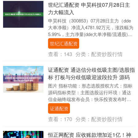
世纪汇通配资 申昊科技07月28日主
力大幅流入
申昊科技（300853）07月28日主力（dde
大单净额）净流入4781.92万元，涨跌幅为
5.99%，主力净量(dde大单净额/流通股)为
1.68%，两市排名....
世纪汇通配资
查看：
143
分类：
配资炒股行情
证通配资 通达信分歧低吸主图/选股指
标 打板与分歧低吸迎波段拉升 源码
图片 指标功能：形态选股授权方式：指标
源码指标类型：主图选股运行环境：通达
信金融终端发布会员：快乐投资发布时
间：2025-03-05 12:15:000指标简介....
证通配资
查看：
170
分类：
配资炒股行情
恒正网配资 应收账款增加近1亿！神