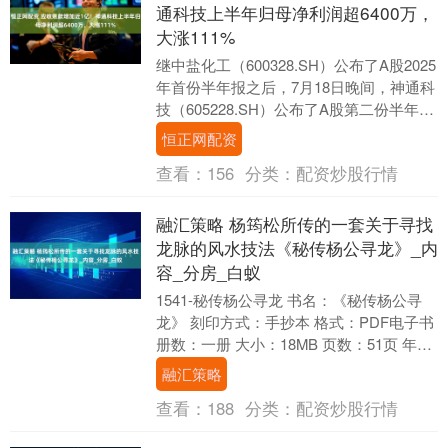
通科技上半年归母净利润超6400万，
大涨111%
继中盐化工（600328.SH）公布了A股2025
年首份半年报之后，7月18日晚间，神通科
技（605228.SH）公布了A股第二份半年
报。神通科技此前半年报均在....
恒正网配资
查看：
156
分类：
配资炒股行情
融汇策略 杨筠松所传的一套关于寻找
龙脉的风水技法《秘传杨公寻龙》_内
容_分房_白蚁
1541-秘传杨公寻龙 书名：《秘传杨公寻
龙》 刻印方式：手抄本 格式：PDF电子书
册数：一册 大小：18MB 页数：51页 年
代：唐 作者：杨筠松 简介： ....
融汇策略
查看：
188
分类：
配资炒股行情