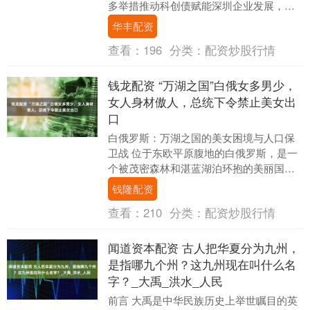
多举措推动科创债赋能深圳企业发展，实
现科技企业、创投机构和金融机构三类发
华丰配资
行主体“全覆....
查看：
196
分类：
配资炒股行情
钱龙配资 “万湖之国”白俄女多男少，
女人身材傲人，总统下令禁止美女出
口
白俄罗斯：万湖之国的美女困境与人口保
卫战 位于东欧平原腹地的白俄罗斯，是一
个被茂密森林和湛蓝湖泊环抱的美丽国
度。这个面积约20万平方公里的国家拥有
钱隆配资
超过1.1万个....
查看：
210
分类：
配资炒股行情
闻道资本配资 古人把华夏分为九州，
是指哪九个州？这九州现在叫什么名
字？_大禹_洪水_人民
前言 大禹是中华民族历史上举世瞩目的英