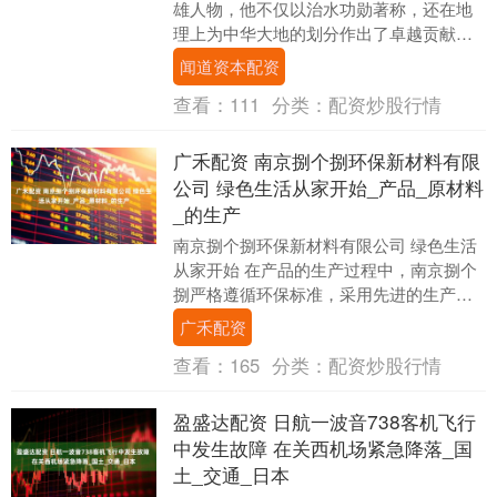
雄人物，他不仅以治水功勋著称，还在地
理上为中华大地的划分作出了卓越贡献。
古代中国经历了无数次水灾，尤其是在上
闻道资本配资
古时期，洪水泛....
查看：
111
分类：
配资炒股行情
广禾配资 南京捌个捌环保新材料有限
公司 绿色生活从家开始_产品_原材料
_的生产
南京捌个捌环保新材料有限公司 绿色生活
从家开始 在产品的生产过程中，南京捌个
捌严格遵循环保标准，采用先进的生产工
艺和设备，确保每一个环节都符合环保要
广禾配资
求。从原材料....
查看：
165
分类：
配资炒股行情
盈盛达配资 日航一波音738客机飞行
中发生故障 在关西机场紧急降落_国
土_交通_日本