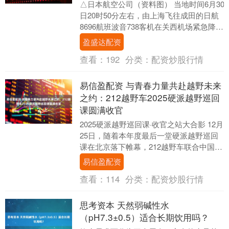
△日本航空公司（资料图） 当地时间6月30
日20时50分左右，由上海飞往成田的日航
8696航班波音738客机在关西机场紧急降
落。据日本国土交通省大阪航空局确
盈盛达配资
认，....
查看：
192
分类：
配资炒股行情
易信盈配资 与青春力量共赴越野未来
之约：212越野车2025硬派越野巡回
课圆满收官
2025硬派越野巡回课·收官之站大合影 12月
25日，随着本年度最后一堂硬派越野巡回
课在北京落下帷幕，212越野车联合中国汽
车工程学会打造的2025“汽车科技大....
易信盈配资
查看：
114
分类：
配资炒股行情
思考资本 天然弱碱性水
（pH7.3±0.5）适合长期饮用吗？