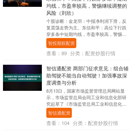
均线，市盈率较高，警惕继续调整的
风险（刘欣）
个股诊断：金龙羽：中报净利润下滑，反
复震荡走势为主。东信和平：高位下行跌
穿多条中短期均线，市盈率较高，警惕继
续调整的风险（刘欣） 举报 文章作者 方若
智投期权配资
圆 相关阅....
查看：
89
分类：
配资炒股行情
智信通配资 两部门征求意见：组合辅
助驾驶不能当自动驾驶！加强事故深
度调查与分析
8月13日，国家市场监督管理总局网站显
示，市场监管总局会同工业和信息化部研
究起草了《市场监管总局工业和信息化部
关于加强智能网联新能源汽车产品召回、
智信通配资
生产一致性监督....
查看：
104
分类：
配资炒股行情