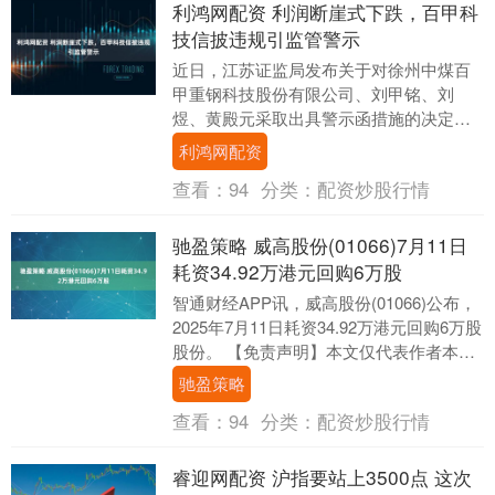
利鸿网配资 利润断崖式下跌，百甲科
技信披违规引监管警示
近日，江苏证监局发布关于对徐州中煤百
甲重钢科技股份有限公司、刘甲铭、刘
煜、黄殿元采取出具警示函措施的决定。
徐州中煤百甲重钢科技股份有限公司、刘
利鸿网配资
甲铭、刘煜、黄殿....
查看：
94
分类：
配资炒股行情
驰盈策略 威高股份(01066)7月11日
耗资34.92万港元回购6万股
智通财经APP讯，威高股份(01066)公布，
2025年7月11日耗资34.92万港元回购6万股
股份。 【免责声明】本文仅代表作者本人
观点，与和讯网无关。和讯网....
驰盈策略
查看：
94
分类：
配资炒股行情
睿迎网配资 沪指要站上3500点 这次