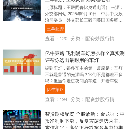
（原标题：王毅同鲁比奥通电话） 来源：
外交部网站 2025年9月10日，中共中央政
治局委员、外交部长王毅同美国国务卿鲁
比奥通电话。 王毅表示，中美这两艘巨轮
三羊配资
要共....
查看：
120
分类：
配资炒股行情
亿牛策略 飞利浦车灯怎么样？真实测
评帮你选出最耐用的车灯
提到车灯，很多车主的第一反应是：车灯
不就是普通的光源吗？它们不是都差不多
吗？但当你走进夜间的车道，开着车驶向
无尽的黑暗时，才会发现，选择一款高质
亿牛策略
量的车灯，能极大....
查看：
194
分类：
配资炒股行情
智投期权配资 个股诊断：金龙羽：中
报净利润下滑，反复震荡走势为主。
东信和平：高位下行跌穿多条中短期