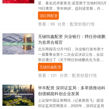
星、著名武术家查克·诺里斯于当地时间3月
19日离世，享年86岁。提到诺里斯，许多
武术爱好者首先会想起他在1972年与功
顶红网配资
夫....
查看：
99
分类：
配资炒股行情
无锡恒鑫配资 兴业银行：聘任孙雄鹏
为首席合规官
北京商报讯12月19日，兴业银行发布第十
一届董事会第十二次会议决议公告，会议
审议通过了《关于聘任孙雄鹏先生为首席
合规官的议案》，孙雄鹏将在国家金融监
无锡恒鑫配资
督管理总局核....
查看：
121
分类：
配资炒股行情
华丰配资 深圳证监局：多举措推动科
创债赋能科创企业发展
上证报中国证券网讯（记者唐燕飞）据深
圳证监局官网显示，2025年，深圳证监局