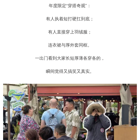
年度限定“穿搭奇观”：
有人执着短打硬扛到底；
有人直接穿上羽绒服；
连衣裙与厚外套同框。
一出门看到大家长短厚薄各穿各的，
瞬间觉得又搞笑又真实。