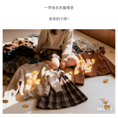
一早坐在衣服堆里
发呆的小侬~