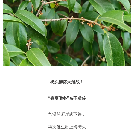
街头穿搭大混战！
“春夏咻冬”名不虚传
气温的断崖式下跌，
再次催生出上海街头