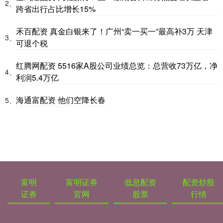
2、
跨省出行占比增长15%
禾百配资 真金白银来了！广州“卖一买一”最高补3万 天津
3、
可退个税
红腾网配资 5516家A股公司业绩总览：总营收73万亿，净
4、
利润5.4万亿
海通富配资 他们空降长春
5、
富明
富明证券
低息配资
配资炒股
证券
官网
股票
行情