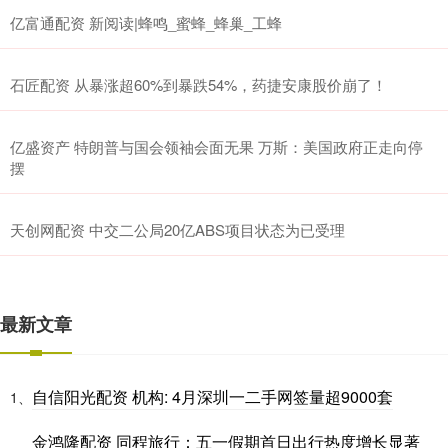
亿富通配资 新阅读|蜂鸣_蜜蜂_蜂巢_工蜂
石匠配资 从暴涨超60%到暴跌54%，药捷安康股价崩了！
亿盛资产 特朗普与国会领袖会面无果 万斯：美国政府正走向停
摆
天创网配资 中交二公局20亿ABS项目状态为已受理
最新文章
自信阳光配资 机构: 4月深圳一二手网签量超9000套
1、
金鸿隆配资 同程旅行：五一假期首日出行热度增长显著