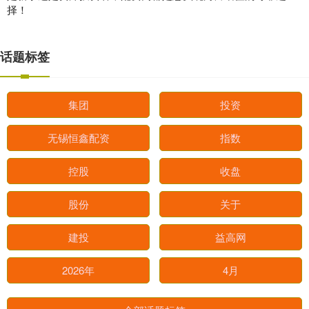
择！
话题标签
集团
投资
无锡恒鑫配资
指数
控股
收盘
股份
关于
建投
益高网
2026年
4月