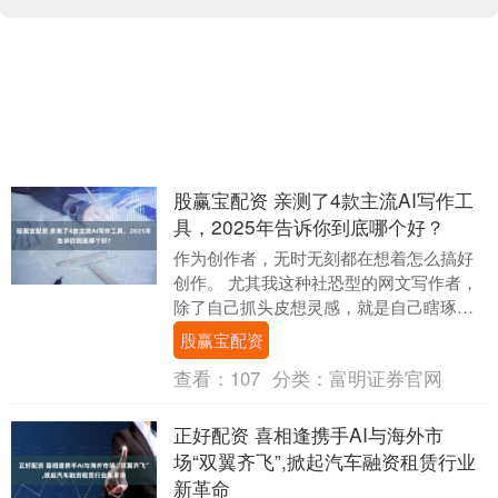
股赢宝配资 亲测了4款主流AI写作工
具，2025年告诉你到底哪个好？
作为创作者，无时无刻都在想着怎么搞好
创作。 尤其我这种社恐型的网文写作者，
除了自己抓头皮想灵感，就是自己瞎琢
磨，作构思。 很多时候想到崩溃！在写手
股赢宝配资
群里也是经常潜....
查看：
107
分类：
富明证券官网
正好配资 喜相逢携手AI与海外市
场“双翼齐飞”,掀起汽车融资租赁行业
新革命