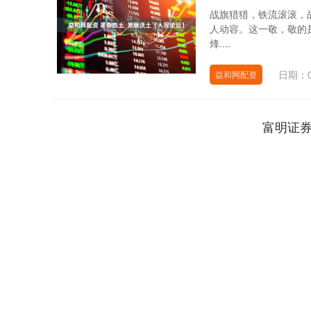
战旗猎猎，铁流滚滚，
人动容。这一敬，敬的
烽....
日期：0
益和网配资
富明证