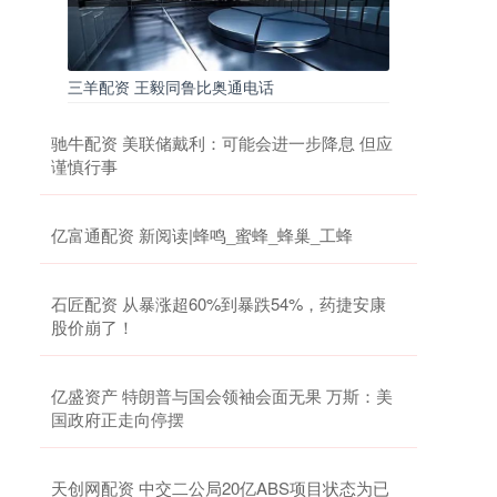
三羊配资 王毅同鲁比奥通电话
驰牛配资 美联储戴利：可能会进一步降息 但应
谨慎行事
亿富通配资 新阅读|蜂鸣_蜜蜂_蜂巢_工蜂
石匠配资 从暴涨超60%到暴跌54%，药捷安康
股价崩了！
亿盛资产 特朗普与国会领袖会面无果 万斯：美
国政府正走向停摆
天创网配资 中交二公局20亿ABS项目状态为已