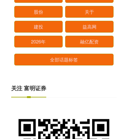
股份
关于
建投
益高网
2026年
融亿配资
全部话题标签
关注 富明证券