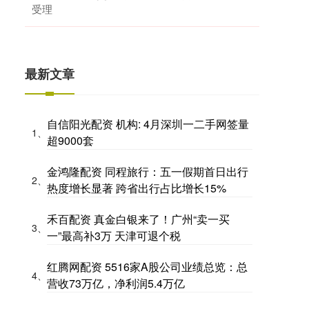
受理
最新文章
自信阳光配资 机构: 4月深圳一二手网签量
1、
超9000套
金鸿隆配资 同程旅行：五一假期首日出行
2、
热度增长显著 跨省出行占比增长15%
禾百配资 真金白银来了！广州“卖一买
3、
一”最高补3万 天津可退个税
红腾网配资 5516家A股公司业绩总览：总
4、
营收73万亿，净利润5.4万亿