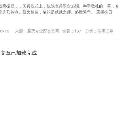
战鹰振翅……阅兵仪式上，抗战老兵眼含热泪、举手敬礼的一幕，令
是先烈英魂、薪火相传，敬的是威武之师、盛世繁华。 遥望抗日
9-16
来源：股票专业配资官网
查看：
167
分类：
富明证券
券文章已加载完成