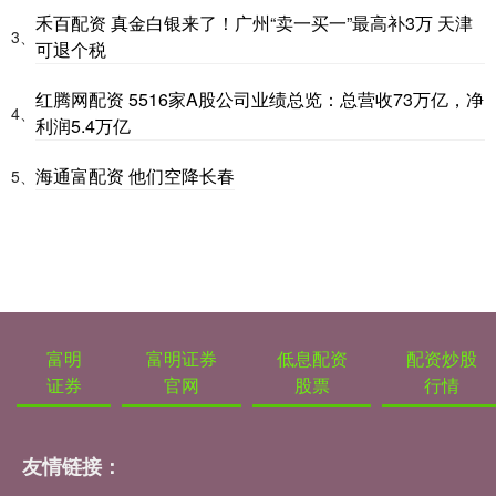
禾百配资 真金白银来了！广州“卖一买一”最高补3万 天津
3、
可退个税
红腾网配资 5516家A股公司业绩总览：总营收73万亿，净
4、
利润5.4万亿
海通富配资 他们空降长春
5、
富明
富明证券
低息配资
配资炒股
证券
官网
股票
行情
友情链接：