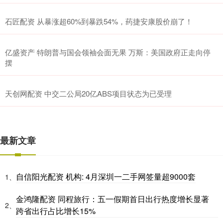
石匠配资 从暴涨超60%到暴跌54%，药捷安康股价崩了！
亿盛资产 特朗普与国会领袖会面无果 万斯：美国政府正走向停
摆
天创网配资 中交二公局20亿ABS项目状态为已受理
最新文章
自信阳光配资 机构: 4月深圳一二手网签量超9000套
1、
金鸿隆配资 同程旅行：五一假期首日出行热度增长显著
2、
跨省出行占比增长15%