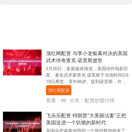
顶红网配资 与李小龙银幕对决的美国
武术传奇查克·诺里斯逝世
3月20日，多家媒体报道，美国动作电影巨
星、著名武术家查克·诺里斯于当地时间3月
19日离世，享年86岁。提到诺里斯，许多
武术爱好者首先会想起他在1972年与功
顶红网配资
夫....
查看：
99
分类：
配资炒股行情
飞乐乐配资 特朗普“大美丽法案”正把
美国送进一个饥饿的新时代
美国马萨诸塞州西部一个曾经辉煌的老工