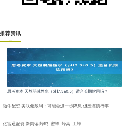
推荐资讯
思考资本 天然弱碱性水（pH7.3±0.5）适合长期饮用吗？
驰牛配资 美联储戴利：可能会进一步降息 但应谨慎行事
亿富通配资 新阅读|蜂鸣_蜜蜂_蜂巢_工蜂