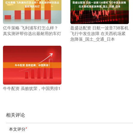
亿牛策略 飞利浦车灯怎么样？
盈盛达配资 日航一波音738客机
真实测评帮你选出最耐用的车灯
飞行中发生故障 在关西机场紧
急降落_国土_交通_日本
牛牛配资 虽败犹荣，中国男排1
相关评论
本文评分
*