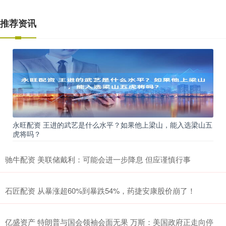
推荐资讯
永旺配资 王进的武艺是什么水平？如果他上梁山，能入选梁山五
虎将吗？
驰牛配资 美联储戴利：可能会进一步降息 但应谨慎行事
石匠配资 从暴涨超60%到暴跌54%，药捷安康股价崩了！
亿盛资产 特朗普与国会领袖会面无果 万斯：美国政府正走向停