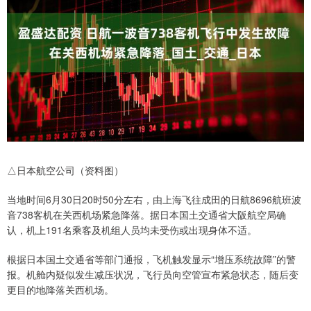
△日本航空公司（资料图）
当地时间6月30日20时50分左右，由上海飞往成田的日航8696航班波
音738客机在关西机场紧急降落。据日本国土交通省大阪航空局确
认，机上191名乘客及机组人员均未受伤或出现身体不适。
根据日本国土交通省等部门通报，飞机触发显示“增压系统故障”的警
报。机舱内疑似发生减压状况，飞行员向空管宣布紧急状态，随后变
更目的地降落关西机场。