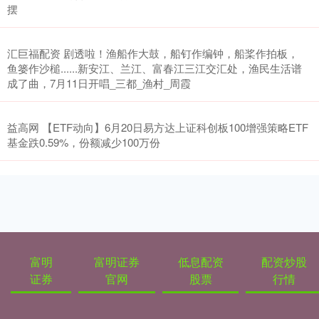
摆
汇巨福配资 剧透啦！渔船作大鼓，船钉作编钟，船桨作拍板，
鱼篓作沙槌......新安江、兰江、富春江三江交汇处，渔民生活谱
成了曲，7月11日开唱_三都_渔村_周霞
益高网 【ETF动向】6月20日易方达上证科创板100增强策略ETF
基金跌0.59%，份额减少100万份
富明
富明证券
低息配资
配资炒股
证券
官网
股票
行情