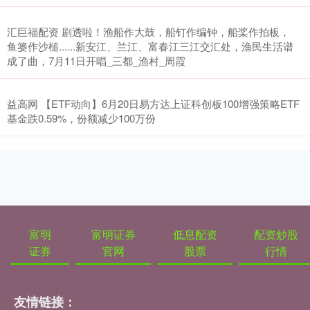
汇巨福配资 剧透啦！渔船作大鼓，船钉作编钟，船桨作拍板，
鱼篓作沙槌......新安江、兰江、富春江三江交汇处，渔民生活谱
成了曲，7月11日开唱_三都_渔村_周霞
益高网 【ETF动向】6月20日易方达上证科创板100增强策略ETF
基金跌0.59%，份额减少100万份
富明
富明证券
低息配资
配资炒股
证券
官网
股票
行情
友情链接：