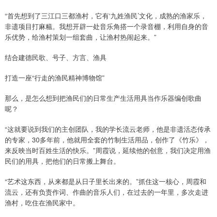
“首先想到了三江口三都渔村，它有‘九姓渔民’文化，成熟的渔家乐，
非遗项目打麻糍。我想开辟一处音乐角搭一个录音棚，利用自身的音
乐优势，给渔村策划一组套曲，让渔村热闹起来。”
结合建德民歌、号子、方言、渔具
打造一座“行走的渔民精神博物馆”
那么，是怎么想到把渔民们的日常生产生活用具当作乐器编创歌曲
呢？
“这就要说到我们的主创团队，我的学长流云老师，他是非遗活态传承
的专家，30多年前，他就用全套的竹制生活用品，创作了《竹乐》，
来反映当时百姓生活的快乐。”周霞说，延续他的创意，我们决定用渔
民们的用具，把他们的日常搬上舞台。
“艺术这东西，从来都是从日子里长出来的。”抓住这一核心，周霞和
流云，还有负责作词、作曲的音乐人们，在过去的一年里，多次走进
渔村，吃住在渔民家中。