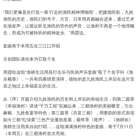
“我们更像是在打造一座‘行走的渔民精神博物馆’，把建德民歌，九姓
渔民的历史，渔民们的号子、方言、日常用具都融合进来，通过艺术
在场发声，让观众听见渔民的劳作的声音，让渔村不再是一个地理概
念，而成为可被聆听的精神故乡。”周霞说。
套曲将于本周五在三江口开唱
主创团队请你来为它取个名
周霞给这组“渔耕生活用具打击乐与民俗声乐套曲”取了个名字叫《渔
乐糍香》，一共有四幕情景演绎，描绘的是九姓渔民上岸后在这片宜
居之地过上幸福富足的生活。
从《序》开篇介绍九姓渔民的历史和上岸后的幸福生活；到第二篇章
《幸福渔村》讲述“千万工程”实施以来，三都渔村的美丽蝶变，引出
麻糍、九姓鱼宴等特色；第三篇章《共富三都》，用婺剧的形式表现
如今三都“红绿黄”三色产业蓬勃发展；最终章《尾声》，《渔耕欢》
渔耕生活用具自由打唱……这组满满渔村特色的套曲，将于7月11日
（本周五）在三都渔村首次亮相。