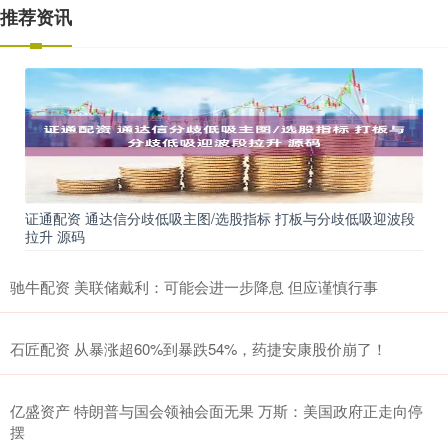
推荐资讯
证通配资 通达信分歧低吸主图/选股指标 打板与分歧低吸迎波段
拉升 源码
驰牛配资 美联储戴利：可能会进一步降息 但应谨慎行事
石匠配资 从暴涨超60%到暴跌54%，药捷安康股价崩了！
亿盛资产 特朗普与国会领袖会面无果 万斯：美国政府正走向停
摆