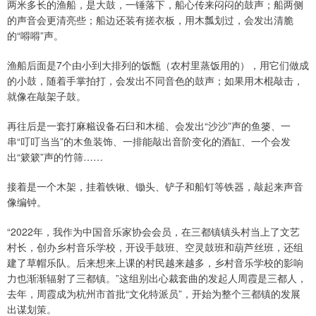
两米多长的渔船，是大鼓，一锤落下，船心传来闷闷的鼓声；船两侧
的声音会更清亮些；船边还装有搓衣板，用木瓢划过，会发出清脆
的“嘚嘚”声。
渔船后面是7个由小到大排列的饭甑（农村里蒸饭用的），用它们做成
的小鼓，随着手掌拍打，会发出不同音色的鼓声；如果用木棍敲击，
就像在敲架子鼓。
再往后是一套打麻糍设备石臼和木槌、会发出“沙沙”声的鱼篓、一
串“叮叮当当”的木鱼装饰、一排能敲出音阶变化的酒缸、一个会发
出“簌簌”声的竹筛……
接着是一个木架，挂着铁锹、锄头、铲子和船钉等铁器，敲起来声音
像编钟。
“2022年，我作为中国音乐家协会会员，在三都镇镇头村当上了文艺
村长，创办乡村音乐学校，开设手鼓班、空灵鼓班和葫芦丝班，还组
建了草帽乐队。后来想来上课的村民越来越多，乡村音乐学校的影响
力也渐渐辐射了三都镇。”这组别出心裁套曲的发起人周霞是三都人，
去年，周霞成为杭州市首批“文化特派员”，开始为整个三都镇的发展
出谋划策。