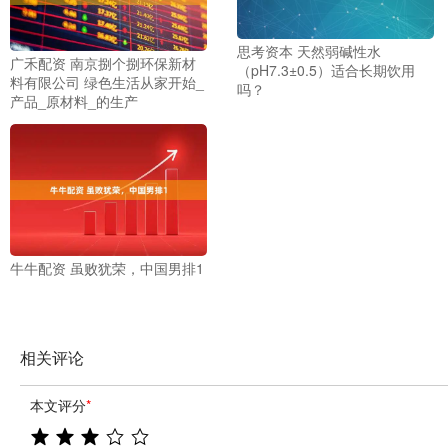
思考资本 天然弱碱性水
广禾配资 南京捌个捌环保新材
（pH7.3±0.5）适合长期饮用
料有限公司 绿色生活从家开始_
吗？
产品_原材料_的生产
牛牛配资 虽败犹荣，中国男排1
相关评论
本文评分
*