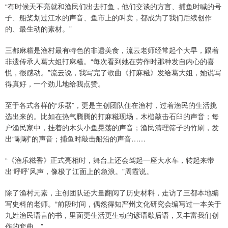
“有时候天不亮就和渔民们出去打鱼，他们交谈的方言、捕鱼时喊的号
子、船桨划过江水的声音、鱼市上的叫卖，都成为了我们后续创作
的、最生动的素材。”
三都麻糍是渔村最有特色的非遗美食，流云老师经常起个大早，跟着
非遗传承人葛大姐打麻糍。“每次看到她在劳作时那种发自内心的喜
悦，很感动。”流云说，我写完了歌曲《打麻糍》发给葛大姐，她说写
得真好，一个劲儿地给我点赞。
至于各式各样的“乐器”，更是主创团队住在渔村，过着渔民的生活挑
选出来的。比如在热气腾腾的打麻糍现场，木槌敲击石臼的声音；每
户渔民家中，挂着的木头小鱼晃荡的声音；渔民清理筛子的竹刷，发
出“唰唰”的声音；捕鱼时敲击船沿的声音……
“《渔乐糍香》正式亮相时，舞台上还会驾起一座大水车，转起来带
出‘呼呼’风声，像极了江面上的急浪。”周霞说。
除了渔村元素，主创团队还大量翻阅了历史材料，走访了三都本地编
写史料的老师。“前段时间，偶然得知严州文化研究会编写过一本关于
九姓渔民语言的书，里面更生活更生动的谚语歇后语，又丰富我们创
作的套曲。”