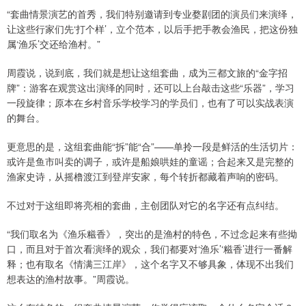
“套曲情景演艺的首秀，我们特别邀请到专业婺剧团的演员们来演绎，
让这些行家们先‘打个样’，立个范本，以后手把手教会渔民，把这份独
属‘渔乐’交还给渔村。”
周霞说，说到底，我们就是想让这组套曲，成为三都文旅的“金字招
牌”：游客在观赏这出演绎的同时，还可以上台敲击这些“乐器”，学习
一段旋律；原本在乡村音乐学校学习的学员们，也有了可以实战表演
的舞台。
更意思的是，这组套曲能“拆”能“合”——单拎一段是鲜活的生活切片：
或许是鱼市叫卖的调子，或许是船娘哄娃的童谣；合起来又是完整的
渔家史诗，从摇橹渡江到登岸安家，每个转折都藏着声响的密码。
不过对于这组即将亮相的套曲，主创团队对它的名字还有点纠结。
“我们取名为《渔乐糍香》，突出的是渔村的特色，不过念起来有些拗
口，而且对于首次看演绎的观众，我们都要对‘渔乐’‘糍香’进行一番解
释；也有取名《情满三江岸》，这个名字又不够具象，体现不出我们
想表达的渔村故事。”周霞说。