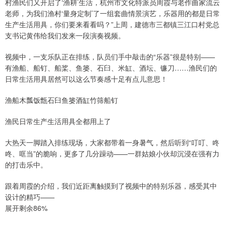
村渔民们又开启了‘渔耕’生活，杭州市文化特派员周霞与老作曲家流云
老师，为我们渔村‘量身定制’了一组套曲情景演艺，乐器用的都是日常
生产生活用具，你们要来看看吗？”上周，建德市三都镇三江口村党总
支书记黄伟给我们发来一段演奏视频。
视频中，一支乐队正在排练，队员们手中敲击的“乐器”很是特别——
有渔船、船钉、船桨、鱼篓、石臼、米缸、酒坛、镰刀……渔民们的
日常生活用具居然可以这么节奏感十足有点儿意思！
渔船木瓢饭甑石臼鱼篓酒缸竹筛船钉
渔民日常生产生活用具全都用上了
大热天一脚踏入排练现场，大家都带着一身暑气，然后听到“叮叮、咚
咚、哐当”的脆响，更多了几分躁动——一群姑娘小伙却沉浸在强有力
的打击乐中。
跟着周霞的介绍，我们近距离触摸到了视频中的特别乐器，感受其中
设计的精巧——
展开剩余86%