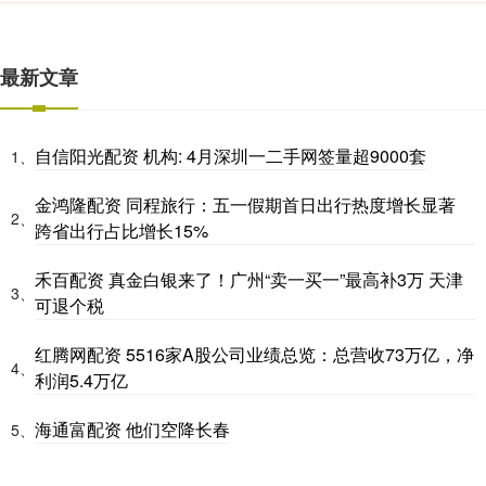
最新文章
自信阳光配资 机构: 4月深圳一二手网签量超9000套
1、
金鸿隆配资 同程旅行：五一假期首日出行热度增长显著
2、
跨省出行占比增长15%
禾百配资 真金白银来了！广州“卖一买一”最高补3万 天津
3、
可退个税
红腾网配资 5516家A股公司业绩总览：总营收73万亿，净
4、
利润5.4万亿
海通富配资 他们空降长春
5、