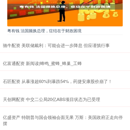
粤有钱 法国频换总理，症结在于财政困境
驰牛配资 美联储戴利：可能会进一步降息 但应谨慎行事
亿富通配资 新阅读|蜂鸣_蜜蜂_蜂巢_工蜂
石匠配资 从暴涨超60%到暴跌54%，药捷安康股价崩了！
天创网配资 中交二公局20亿ABS项目状态为已受理
亿盛资产 特朗普与国会领袖会面无果 万斯：美国政府正走向停
摆