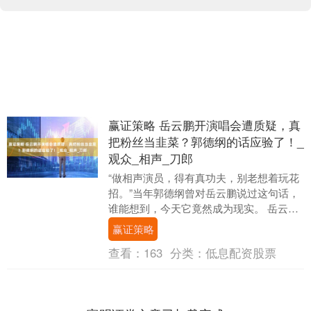
赢证策略 岳云鹏开演唱会遭质疑，真
把粉丝当韭菜？郭德纲的话应验了！_
观众_相声_刀郎
“做相声演员，得有真功夫，别老想着玩花
招。”当年郭德纲曾对岳云鹏说过这句话，
谁能想到，今天它竟然成为现实。 岳云鹏
的演唱会门票售价高达1580元，这一消息
赢证策略
一经公....
查看：
163
分类：
低息配资股票