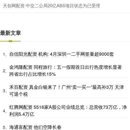
天创网配资 中交二公局20亿ABS项目状态为已受理
最新文章
自信阳光配资 机构: 4月深圳一二手网签量超9000套
1、
金鸿隆配资 同程旅行：五一假期首日出行热度增长显著
2、
跨省出行占比增长15%
禾百配资 真金白银来了！广州“卖一买一”最高补3万 天津
3、
可退个税
红腾网配资 5516家A股公司业绩总览：总营收73万亿，净
4、
利润5.4万亿
海通富配资 他们空降长春
5、