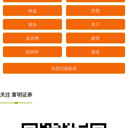
收盘
控股
股份
关于
益高网
建投
2026年
债市
全部话题标签
关注 富明证券