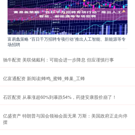
富易螽策略 “百日千万招聘专项行动”推出人工智能、新能源等专
场招聘
驰牛配资 美联储戴利：可能会进一步降息 但应谨慎行事
亿富通配资 新阅读|蜂鸣_蜜蜂_蜂巢_工蜂
石匠配资 从暴涨超60%到暴跌54%，药捷安康股价崩了！
亿盛资产 特朗普与国会领袖会面无果 万斯：美国政府正走向停
摆